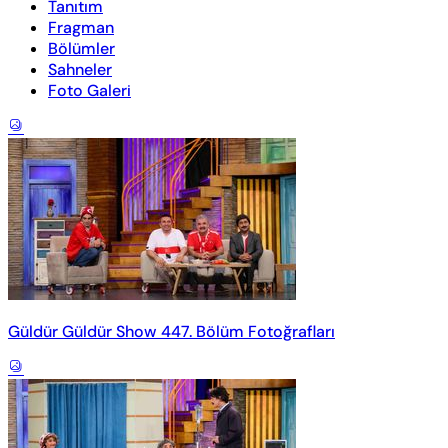
Tanıtım
Fragman
Bölümler
Sahneler
Foto Galeri
Güldür Güldür Show 447. Bölüm Fotoğrafları