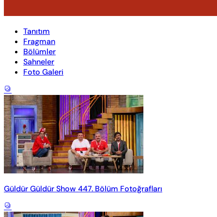
Tanıtım
Fragman
Bölümler
Sahneler
Foto Galeri
Güldür Güldür Show 447. Bölüm Fotoğrafları