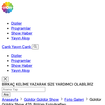
Diziler
Programlar
Show Haber
Yayın Akışı
Canlı Yayın
Canlı
Diziler
Programlar
Show Haber
Yayın Akışı
BİRKAÇ KELİME YAZARAK SİZE YARDIMCI OLABİLİRİZ
Ara
Anasayfa
Güldür Güldür Show
Foto Galeri
Güldür
Güldür Show 425. Bölüm Fotoğrafları