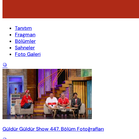
Tanıtım
Fragman
Bölümler
Sahneler
Foto Galeri
Güldür Güldür Show 447. Bölüm Fotoğrafları