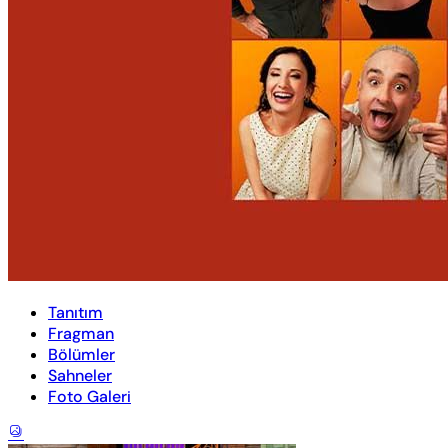
Tanıtım
Fragman
Bölümler
Sahneler
Foto Galeri