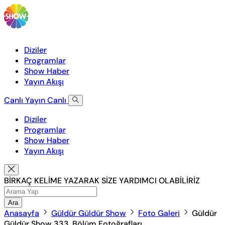
Diziler
Programlar
Show Haber
Yayın Akışı
Canlı Yayın
Canlı
Diziler
Programlar
Show Haber
Yayın Akışı
BİRKAÇ KELİME YAZARAK SİZE YARDIMCI OLABİLİRİZ
Ara
Anasayfa
Güldür Güldür Show
Foto Galeri
Güldür
Güldür Show 333. Bölüm Fotoğrafları