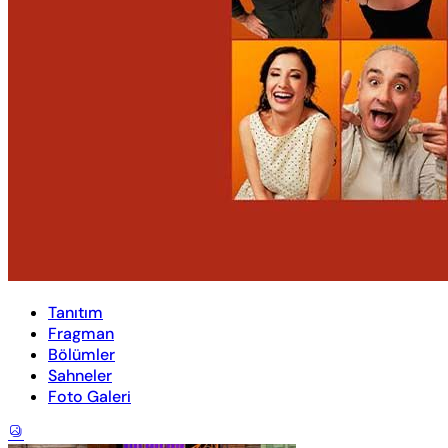
Tanıtım
Fragman
Bölümler
Sahneler
Foto Galeri