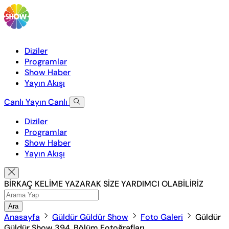
Diziler
Programlar
Show Haber
Yayın Akışı
Canlı Yayın
Canlı
Diziler
Programlar
Show Haber
Yayın Akışı
BİRKAÇ KELİME YAZARAK SİZE YARDIMCI OLABİLİRİZ
Ara
Anasayfa
Güldür Güldür Show
Foto Galeri
Güldür
Güldür Show 394. Bölüm Fotoğrafları