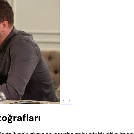
oğrafları
Başta İhsan’a çıkışsa da sonradan aralarında bir etkileşim baş