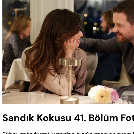
Sandık Kokusu 41. Bölüm Fot
Gülnaz, arabayla pratik yaparken İhsan’ın arabasına çarpar. 