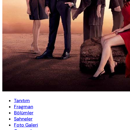
Tanıtım
Fragman
Bölümler
Sahneler
Foto Galeri