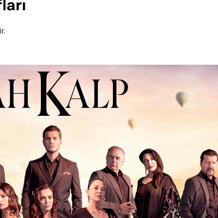
ları
ir.