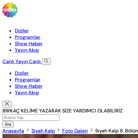
Diziler
Programlar
Show Haber
Yayın Akışı
Canlı Yayın
Canlı
Diziler
Programlar
Show Haber
Yayın Akışı
BİRKAÇ KELİME YAZARAK SİZE YARDIMCI OLABİLİRİZ
Ara
Anasayfa
Siyah Kalp
Foto Galeri
Siyah Kalp 8. Bölü