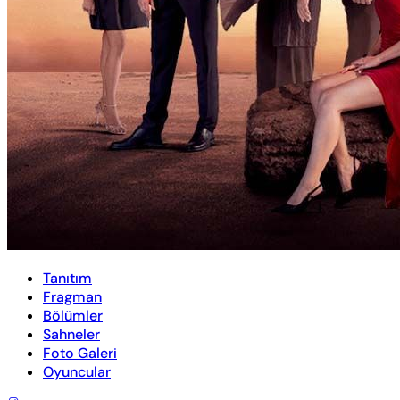
Tanıtım
Fragman
Bölümler
Sahneler
Foto Galeri
Oyuncular