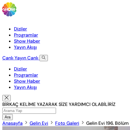
Diziler
Programlar
Show Haber
Yayın Akışı
Canlı Yayın
Canlı
Diziler
Programlar
Show Haber
Yayın Akışı
BİRKAÇ KELİME YAZARAK SİZE YARDIMCI OLABİLİRİZ
Ara
Anasayfa
Gelin Evi
Foto Galeri
Gelin Evi 196. Bölüm