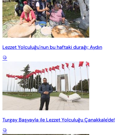
Lezzet Yolculuğu'nun bu haftaki durağı; Aydın
Turgay Başyayla ile Lezzet Yolculuğu Çanakkale'de!