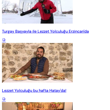
Turgay Başyayla ile Lezzet Yolculuğu Erzincan'da
Lezzet Yolculuğu bu hafta Hatay'da!