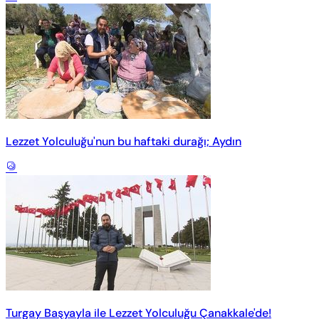
Lezzet Yolculuğu'nun bu haftaki durağı; Aydın
Turgay Başyayla ile Lezzet Yolculuğu Çanakkale'de!