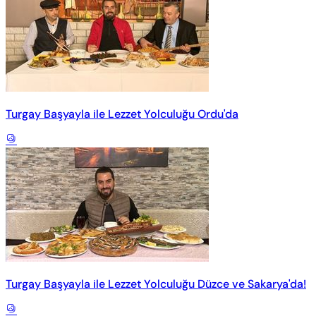
Turgay Başyayla ile Lezzet Yolculuğu Ordu'da
Turgay Başyayla ile Lezzet Yolculuğu Düzce ve Sakarya'da!