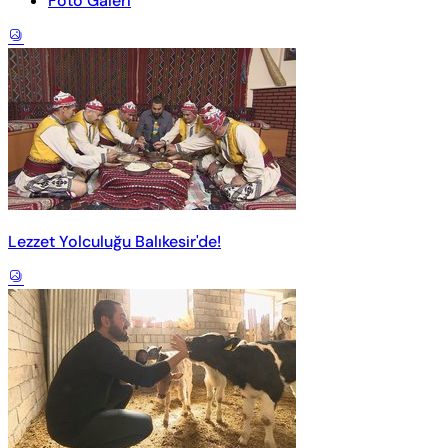
Foto Galeri
Lezzet Yolculuğu Balıkesir'de!