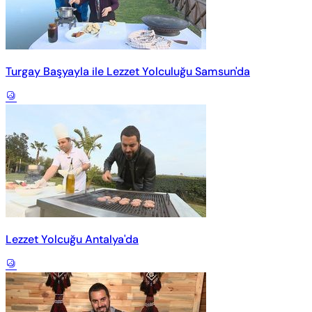
Turgay Başyayla ile Lezzet Yolculuğu Samsun'da
Lezzet Yolcuğu Antalya'da