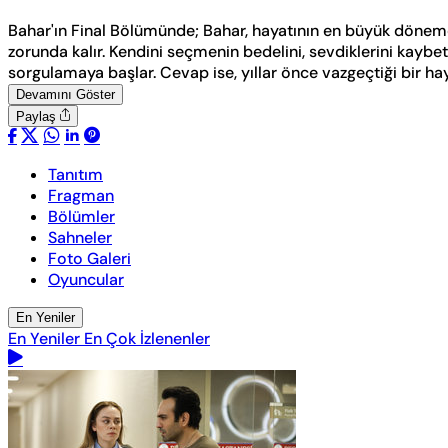
Bahar'ın Final Bölümünde; Bahar, hayatının en büyük döneme
zorunda kalır. Kendini seçmenin bedelini, sevdiklerini kaybe
sorgulamaya başlar. Cevap ise, yıllar önce vazgeçtiği bir hayal
Devamını Göster
Paylaş
Tanıtım
Fragman
Bölümler
Sahneler
Foto Galeri
Oyuncular
En Yeniler
En Yeniler
En Çok İzlenenler