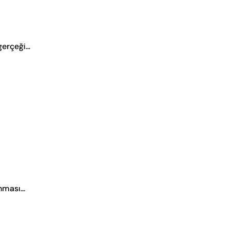
erçeği...
ması...