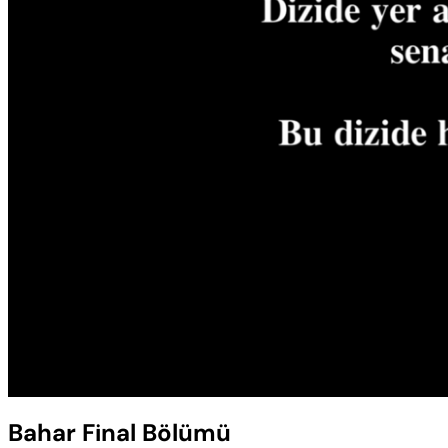
Yüklendi
:
0.61%
Sesi
Aç
Bahar Final Bölümü