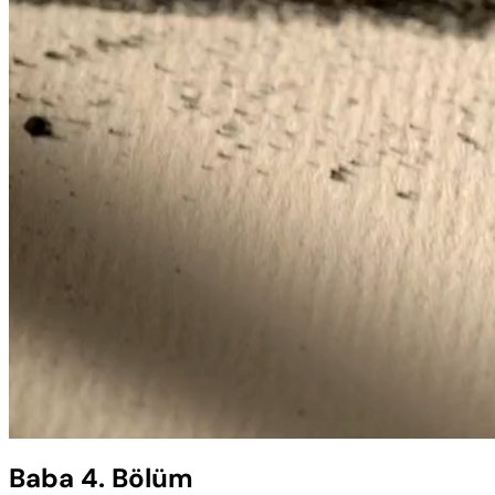
Yüklendi
:
0.48%
Sesi
Aç
Baba 4. Bölüm