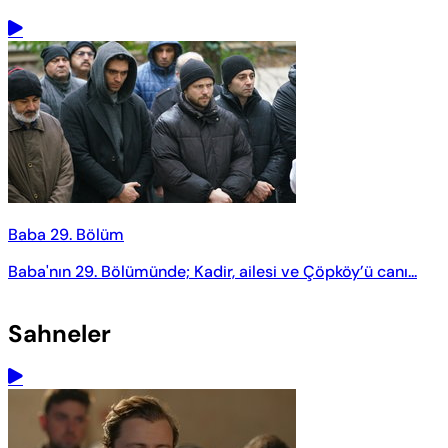
Baba 29. Bölüm
Baba'nın 29. Bölümünde; Kadir, ailesi ve Çöpköy’ü canı...
Sahneler