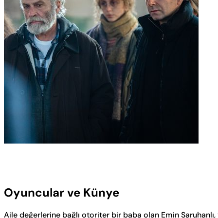
Oyuncular ve Künye
Aile değerlerine bağlı otoriter bir baba olan Emin Saruhanlı, 