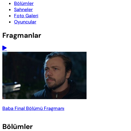
Bölümler
Sahneler
Foto Galeri
Oyuncular
Fragmanlar
Baba Final Bölümü Fragmanı
Bölümler