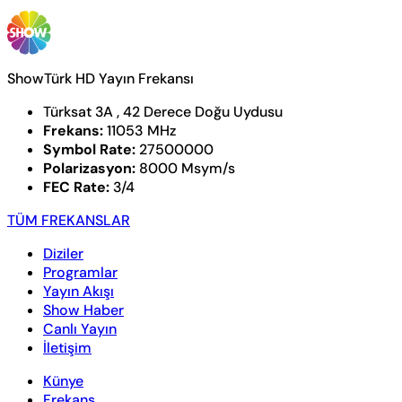
ShowTürk HD Yayın Frekansı
Türksat 3A , 42 Derece Doğu Uydusu
Frekans:
11053 MHz
Symbol Rate:
27500000
Polarizasyon:
8000 Msym/s
FEC Rate:
3/4
TÜM FREKANSLAR
Diziler
Programlar
Yayın Akışı
Show Haber
Canlı Yayın
İletişim
Künye
Frekans