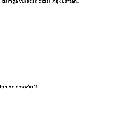
damga vuracak dizisi "Aşk Laftan...
an Anlamaz'ın 11....