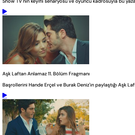
Show TV'nin keyifli senaryosu ve oyuncu kadrosuyla bu yaza 
Aşk Laftan Anlamaz 11. Bölüm Fragmanı
Başrollerini Hande Erçel ve Burak Deniz'in paylaştığı Aşk Laft