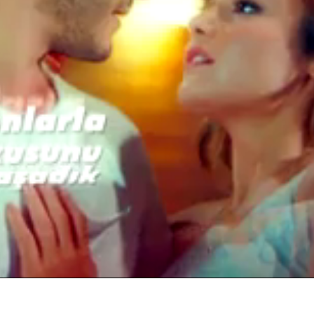
Yüklendi
:
100.00%