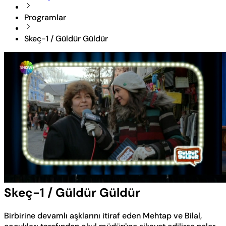
Programlar
Skeç-1 / Güldür Güldür
Yüklendi
:
5.41%
Sesi
Oynatma
Aç
Hızı
Skeç-1 / Güldür Güldür
Birbirine devamlı aşklarını itiraf eden Mehtap ve Bilal,