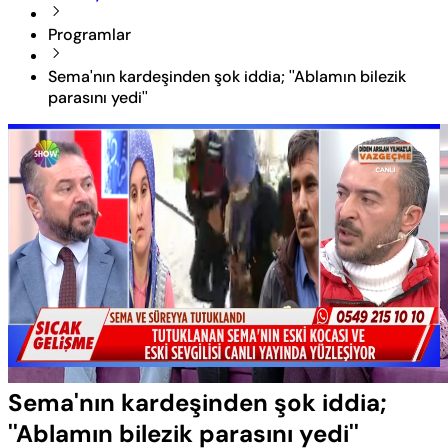
Programlar
Sema'nın kardeşinden şok iddia; ''Ablamın bilezik
parasını yedi''
Yüklendi
:
18.28%
Sesi
Oynatma
Aç
Hızı
Sema'nın kardeşinden şok iddia;
''Ablamın bilezik parasını yedi''