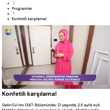
Programlar
Konfetili karşılama!
Yüklendi
:
34.70%
Sesi
Oynatma
Aç
Hızı
Konfetili karşılama!
Gelin Evi'nin 1387. Bölümünde; 21 yaşında, 2.5 aylık evli