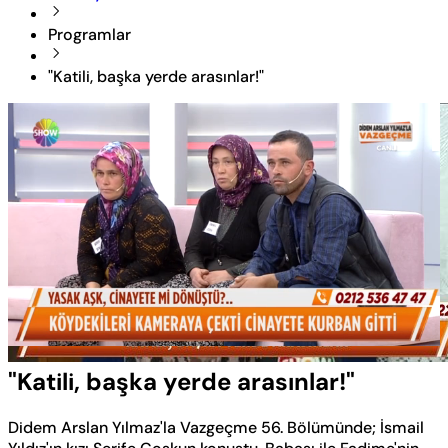
Programlar
"Katili, başka yerde arasınlar!"
Yüklendi
:
23.00%
Sesi
Oynatma
Aç
Hızı
"Katili, başka yerde arasınlar!"
Didem Arslan Yılmaz'la Vazgeçme 56. Bölümünde; İsmail