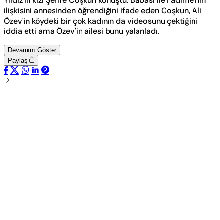
Yıldız'ın kızı Şerife Coşkun konuştu. Babası ile Fadime'nin
ilişkisini annesinden öğrendiğini ifade eden Coşkun, Ali
Özev'in köydeki bir çok kadının da videosunu çektiğini
iddia etti ama Özev'in ailesi bunu yalanladı.
Devamını Göster
Paylaş