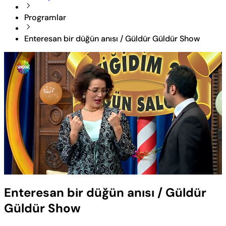
Programlar
Enteresan bir düğün anısı / Güldür Güldür Show
Yüklendi
:
2.88%
Sesi
Oynatma
Aç
Hızı
Enteresan bir düğün anısı / Güldür
Güldür Show