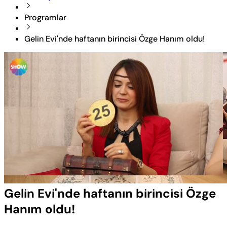
Programlar
Gelin Evi'nde haftanın birincisi Özge Hanım oldu!
Yüklendi
:
40.20%
Sesi
Oynatma
Aç
Hızı
Gelin Evi'nde haftanın birincisi Özge
Hanım oldu!