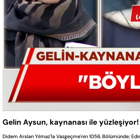
Yüklendi
:
9.99%
Sesi
Aç
Gelin Aysun, kaynanası ile yüzleşiyor!
Didem Arslan Yılmaz'la Vazgeçme'nin 1056. Bölümünde; Edirne'