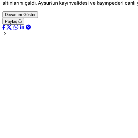
altınlarını çaldı. Aysun'un kayınvalidesi ve kayınpederi can
Devamını Göster
Paylaş