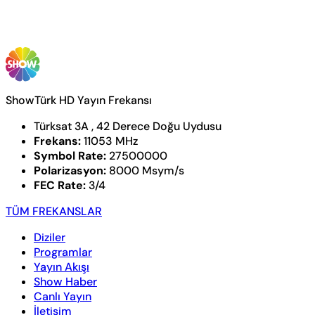
ShowTürk HD Yayın Frekansı
Türksat 3A , 42 Derece Doğu Uydusu
Frekans:
11053 MHz
Symbol Rate:
27500000
Polarizasyon:
8000 Msym/s
FEC Rate:
3/4
TÜM FREKANSLAR
Diziler
Programlar
Yayın Akışı
Show Haber
Canlı Yayın
İletişim