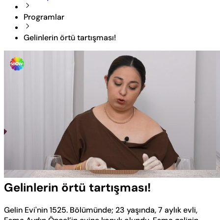
Programlar
Gelinlerin örtü tartışması!
Yüklendi
:
21.39%
Sesi
Oynatma
Aç
Hızı
Gelinlerin örtü tartışması!
Gelin Evi'nin 1525. Bölümünde; 23 yaşında, 7 aylık evli,