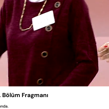
Yüklendi
:
71.98%
. Bölüm Fragmanı
ında.