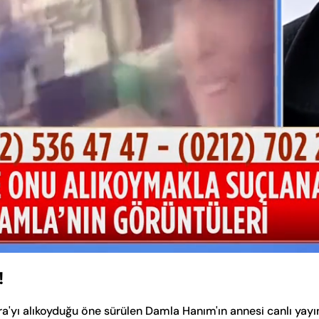
!
'yı alıkoyduğu öne sürülen Damla Hanım'ın annesi canlı yayı