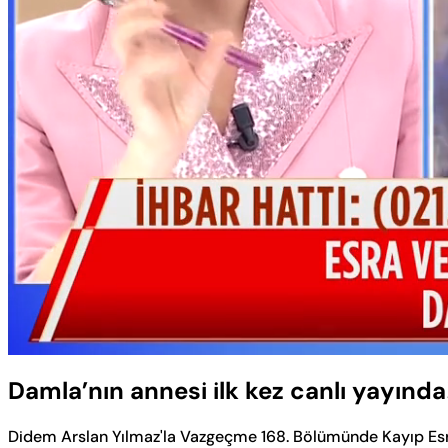
Yüklendi
:
13.13%
Sesi
Aç
Damla’nın annesi ilk kez canlı yayında
Didem Arslan Yılmaz'la Vazgeçme 168. Bölümünde Kayıp Esra