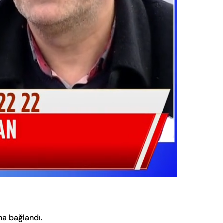
Oynatma
Hızı
na bağlandı.