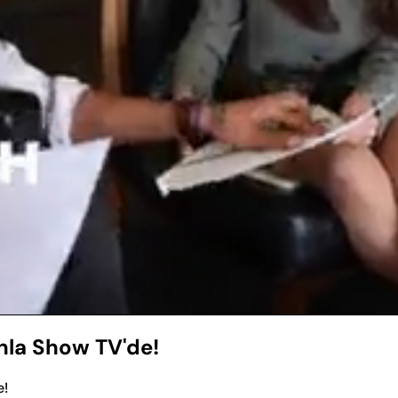
Yüklendi
:
100.00%
ınla Show TV'de!
e!