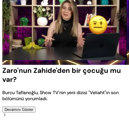
Yüklendi
:
100.00%
Sesi
Oynatma
Aç
Hızı
Zaro'nun Zahide'den bir çocuğu mu
var?
Burcu Taflanoğlu, Show TV'nin yeni dizisi "Veliaht"ın son
bölümünü yorumladı.
Devamını Göster