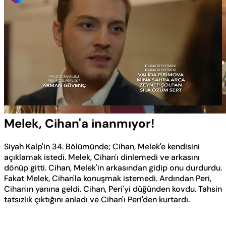
Yüklendi
:
40.43%
Sesi
Oynatma
Aç
Hızı
Melek, Cihan'a inanmıyor!
Siyah Kalp'in 34. Bölümünde; Cihan, Melek'e kendisini
açıklamak istedi. Melek, Cihan'ı dinlemedi ve arkasını
dönüp gitti. Cihan, Melek'in arkasından gidip onu durdurdu.
Fakat Melek, Cihan'la konuşmak istemedi. Ardından Peri,
Cihan'ın yanına geldi. Cihan, Peri'yi düğünden kovdu. Tahsin
tatsızlık çıktığını anladı ve Cihan'ı Peri'den kurtardı.