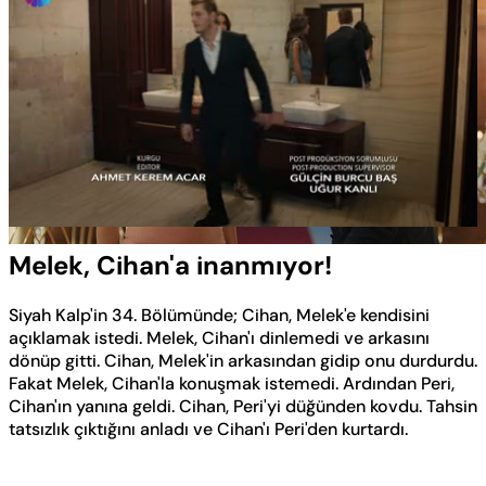
Yüklendi
:
100.00%
Sesi
Oynatma
Aç
Hızı
Melek, Cihan'a inanmıyor!
Siyah Kalp'in 34. Bölümünde; Cihan, Melek'e kendisini
açıklamak istedi. Melek, Cihan'ı dinlemedi ve arkasını
dönüp gitti. Cihan, Melek'in arkasından gidip onu durdurdu.
Fakat Melek, Cihan'la konuşmak istemedi. Ardından Peri,
Cihan'ın yanına geldi. Cihan, Peri'yi düğünden kovdu. Tahsin
tatsızlık çıktığını anladı ve Cihan'ı Peri'den kurtardı.