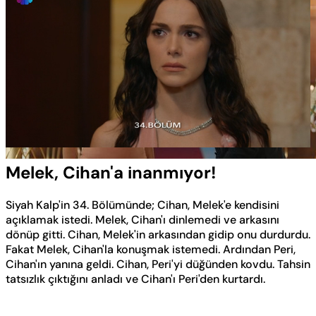
Yüklendi
:
32.21%
Sesi
Oynatma
Aç
Hızı
Melek, Cihan'a inanmıyor!
Siyah Kalp'in 34. Bölümünde; Cihan, Melek'e kendisini
açıklamak istedi. Melek, Cihan'ı dinlemedi ve arkasını
dönüp gitti. Cihan, Melek'in arkasından gidip onu durdurdu.
Fakat Melek, Cihan'la konuşmak istemedi. Ardından Peri,
Cihan'ın yanına geldi. Cihan, Peri'yi düğünden kovdu. Tahsin
tatsızlık çıktığını anladı ve Cihan'ı Peri'den kurtardı.