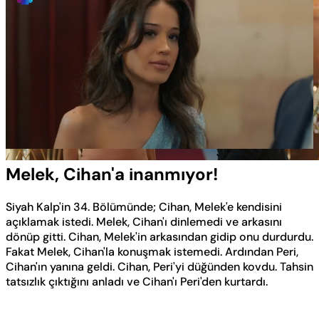
Yüklendi
:
40.43%
Sesi
Oynatma
Aç
Hızı
Melek, Cihan'a inanmıyor!
Siyah Kalp'in 34. Bölümünde; Cihan, Melek'e kendisini
açıklamak istedi. Melek, Cihan'ı dinlemedi ve arkasını
dönüp gitti. Cihan, Melek'in arkasından gidip onu durdurdu.
Fakat Melek, Cihan'la konuşmak istemedi. Ardından Peri,
Cihan'ın yanına geldi. Cihan, Peri'yi düğünden kovdu. Tahsin
tatsızlık çıktığını anladı ve Cihan'ı Peri'den kurtardı.