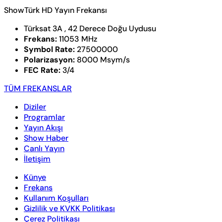
ShowTürk HD Yayın Frekansı
Türksat 3A , 42 Derece Doğu Uydusu
Frekans:
11053 MHz
Symbol Rate:
27500000
Polarizasyon:
8000 Msym/s
FEC Rate:
3/4
TÜM FREKANSLAR
Diziler
Programlar
Yayın Akışı
Show Haber
Canlı Yayın
İletişim
Künye
Frekans
Kullanım Koşulları
Gizlilik ve KVKK Politikası
Çerez Politikası