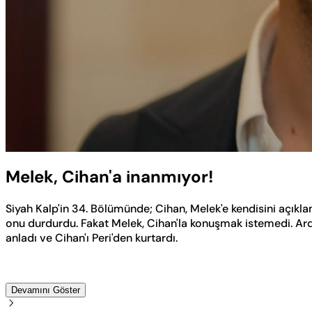
Yüklendi
:
32.21%
Sesi
Aç
Melek, Cihan'a inanmıyor!
Siyah Kalp'in 34. Bölümünde; Cihan, Melek'e kendisini açıklam
onu durdurdu. Fakat Melek, Cihan'la konuşmak istemedi. Ardınd
anladı ve Cihan'ı Peri'den kurtardı.
Devamını Göster