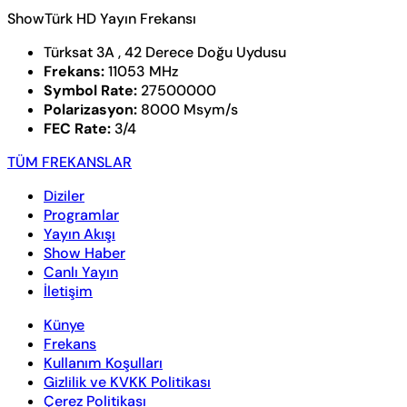
ShowTürk HD Yayın Frekansı
Türksat 3A , 42 Derece Doğu Uydusu
Frekans:
11053 MHz
Symbol Rate:
27500000
Polarizasyon:
8000 Msym/s
FEC Rate:
3/4
TÜM FREKANSLAR
Diziler
Programlar
Yayın Akışı
Show Haber
Canlı Yayın
İletişim
Künye
Frekans
Kullanım Koşulları
Gizlilik ve KVKK Politikası
Çerez Politikası