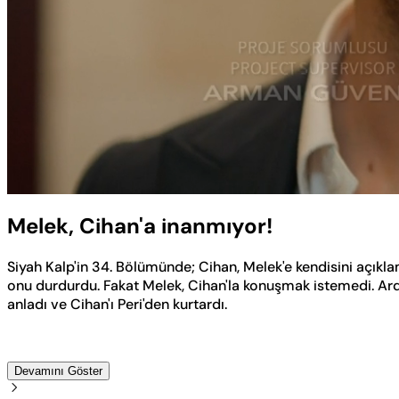
Yüklendi
:
32.21%
Sesi
Aç
Melek, Cihan'a inanmıyor!
Siyah Kalp'in 34. Bölümünde; Cihan, Melek'e kendisini açıklam
onu durdurdu. Fakat Melek, Cihan'la konuşmak istemedi. Ardınd
anladı ve Cihan'ı Peri'den kurtardı.
Devamını Göster