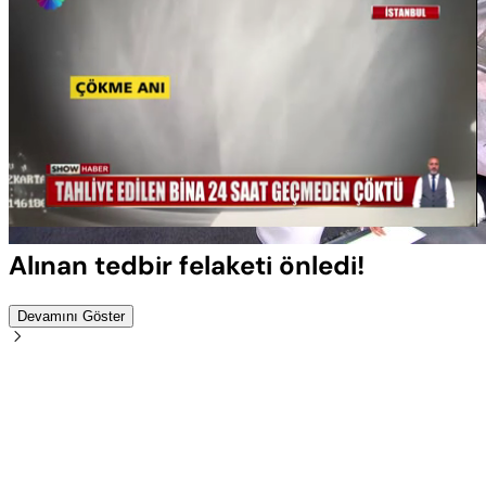
Yüklendi
:
100.00%
Sesi
Oynatma
Aç
Hızı
Alınan tedbir felaketi önledi!
Devamını Göster