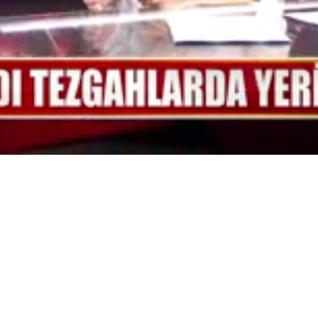
Yüklendi
:
100.00%