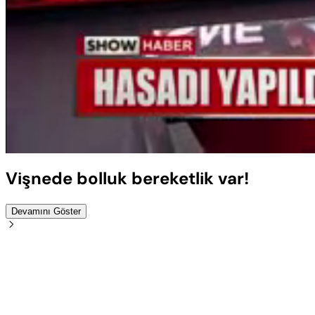
Sesi
Aç
Vişnede bolluk bereketlik var!
Devamını Göster