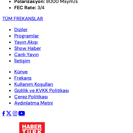
Polarizasyon:
8000 Msym/s
FEC Rate:
3/4
TÜM FREKANSLAR
Diziler
Programlar
Yayın Akışı
Show Haber
Canlı Yayın
İletişim
Künye
Frekans
Kullanım Koşulları
Gizlilik ve KVKK Politikası
Çerez Politikası
Aydınlatma Metni