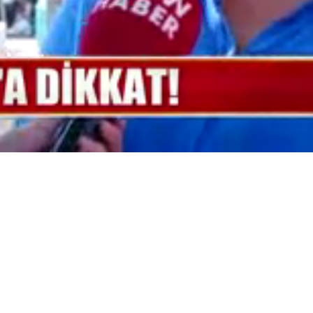
Yüklendi
:
100.00%