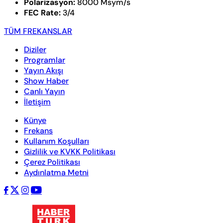
Polarizasyon:
8000 Msym/s
FEC Rate:
3/4
TÜM FREKANSLAR
Diziler
Programlar
Yayın Akışı
Show Haber
Canlı Yayın
İletişim
Künye
Frekans
Kullanım Koşulları
Gizlilik ve KVKK Politikası
Çerez Politikası
Aydınlatma Metni