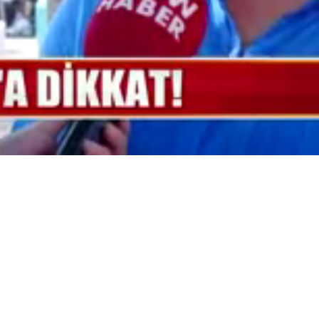
Yüklendi
:
100.00%