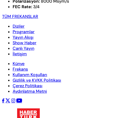
Polarizasyon:
8000 Msym/s
FEC Rate:
3/4
TÜM FREKANSLAR
Diziler
Programlar
Yayın Akışı
Show Haber
Canlı Yayın
İletişim
Künye
Frekans
Kullanım Koşulları
Gizlilik ve KVKK Politikası
Çerez Politikası
Aydınlatma Metni