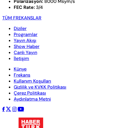
Polarizasyon:
8000 Msym/s
FEC Rate:
3/4
TÜM FREKANSLAR
Diziler
Programlar
Yayın Akışı
Show Haber
Canlı Yayın
İletişim
Künye
Frekans
Kullanım Koşulları
Gizlilik ve KVKK Politikası
Çerez Politikası
Aydınlatma Metni