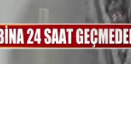
Yüklendi
:
100.00%