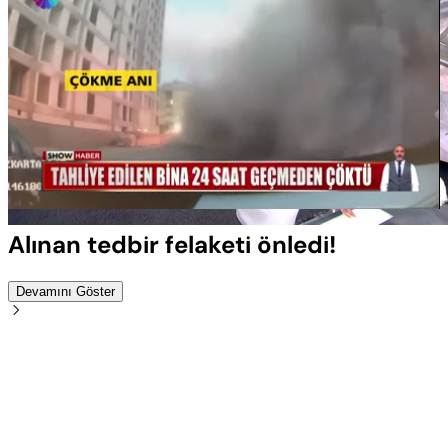
Yüklendi
:
100.00%
Sesi
Oynatma
Aç
Hızı
Alınan tedbir felaketi önledi!
Devamını Göster