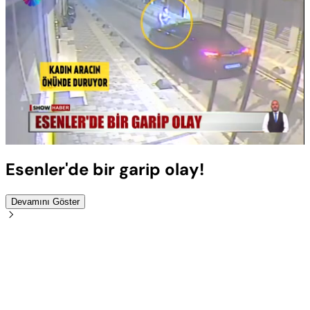
Yüklendi
:
100.00%
Sesi
Oynatma
Aç
Hızı
Esenler'de bir garip olay!
Devamını Göster