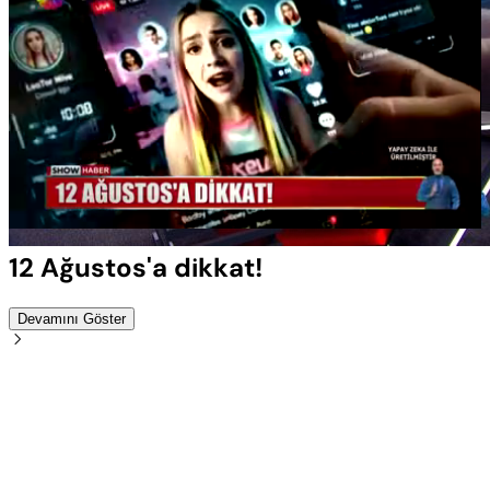
Yüklendi
:
100.00%
Sesi
Oynatma
Aç
Hızı
12 Ağustos'a dikkat!
Devamını Göster