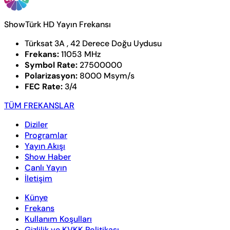
ShowTürk HD Yayın Frekansı
Türksat 3A , 42 Derece Doğu Uydusu
Frekans:
11053 MHz
Symbol Rate:
27500000
Polarizasyon:
8000 Msym/s
FEC Rate:
3/4
TÜM FREKANSLAR
Diziler
Programlar
Yayın Akışı
Show Haber
Canlı Yayın
İletişim
Künye
Frekans
Kullanım Koşulları
Gizlilik ve KVKK Politikası