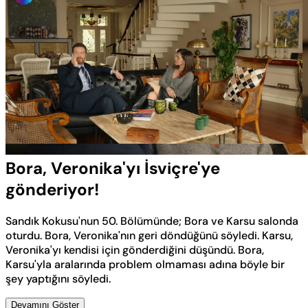
Yüklendi
:
30.98%
Sesi
Oynatma
Aç
Hızı
Bora, Veronika'yı İsviçre'ye
gönderiyor!
Sandık Kokusu'nun 50. Bölümünde; Bora ve Karsu salonda
oturdu. Bora, Veronika'nın geri döndüğünü söyledi. Karsu,
Veronika'yı kendisi için gönderdiğini düşündü. Bora,
Karsu'yla aralarında problem olmaması adına böyle bir
şey yaptığını söyledi.
Devamını Göster