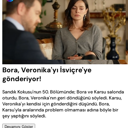
Yüklendi
:
100.00%
Sesi
Oynatma
Aç
Hızı
Bora, Veronika'yı İsviçre'ye
gönderiyor!
Sandık Kokusu'nun 50. Bölümünde; Bora ve Karsu salonda
oturdu. Bora, Veronika'nın geri döndüğünü söyledi. Karsu,
Veronika'yı kendisi için gönderdiğini düşündü. Bora,
Karsu'yla aralarında problem olmaması adına böyle bir
şey yaptığını söyledi.
Devamını Göster