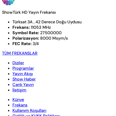
ShowTürk HD Yayın Frekansı
Türksat 3A , 42 Derece Doğu Uydusu
Frekans:
11053 MHz
Symbol Rate:
27500000
Polarizasyon:
8000 Msym/s
FEC Rate:
3/4
TÜM FREKANSLAR
Diziler
Programlar
Yayın Akışı
Show Haber
Canlı Yayın
İletişim
Künye
Frekans
Kullanım Koşulları
Gizlilik ve KVKK Politikası