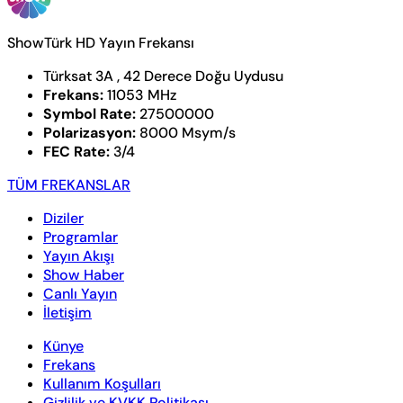
ShowTürk HD Yayın Frekansı
Türksat 3A , 42 Derece Doğu Uydusu
Frekans:
11053 MHz
Symbol Rate:
27500000
Polarizasyon:
8000 Msym/s
FEC Rate:
3/4
TÜM FREKANSLAR
Diziler
Programlar
Yayın Akışı
Show Haber
Canlı Yayın
İletişim
Künye
Frekans
Kullanım Koşulları
Gizlilik ve KVKK Politikası