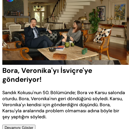
Yüklendi
:
39.05%
Sesi
Oynatma
Aç
Hızı
Bora, Veronika'yı İsviçre'ye
gönderiyor!
Sandık Kokusu'nun 50. Bölümünde; Bora ve Karsu salonda
oturdu. Bora, Veronika'nın geri döndüğünü söyledi. Karsu,
Veronika'yı kendisi için gönderdiğini düşündü. Bora,
Karsu'yla aralarında problem olmaması adına böyle bir
şey yaptığını söyledi.
Devamını Göster