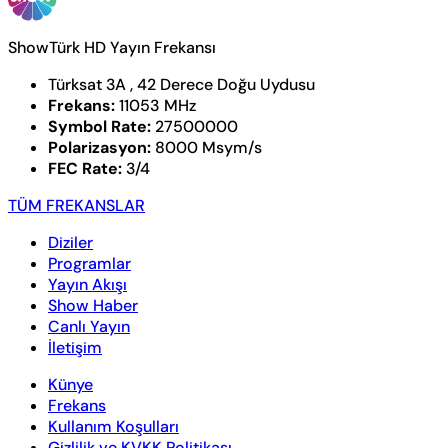
ShowTürk HD Yayın Frekansı
Türksat 3A , 42 Derece Doğu Uydusu
Frekans:
11053 MHz
Symbol Rate:
27500000
Polarizasyon:
8000 Msym/s
FEC Rate:
3/4
TÜM FREKANSLAR
Diziler
Programlar
Yayın Akışı
Show Haber
Canlı Yayın
İletişim
Künye
Frekans
Kullanım Koşulları
Gizlilik ve KVKK Politikası