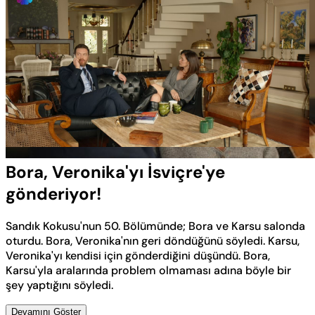
Yüklendi
:
30.98%
Sesi
Oynatma
Aç
Hızı
Bora, Veronika'yı İsviçre'ye
gönderiyor!
Sandık Kokusu'nun 50. Bölümünde; Bora ve Karsu salonda
oturdu. Bora, Veronika'nın geri döndüğünü söyledi. Karsu,
Veronika'yı kendisi için gönderdiğini düşündü. Bora,
Karsu'yla aralarında problem olmaması adına böyle bir
şey yaptığını söyledi.
Devamını Göster